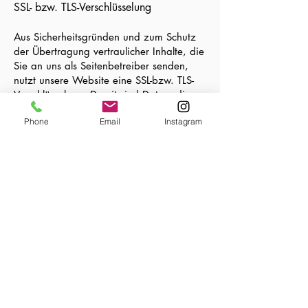
SSL- bzw. TLS-Verschlüsselung
Aus Sicherheitsgründen und zum Schutz
der Übertragung vertraulicher Inhalte, die
Sie an uns als Seitenbetreiber senden,
nutzt unsere Website eine SSL-bzw. TLS-
Verschlüsselung. Damit sind Daten, die
Sie über diese Website übermitteln, für
Phone
Email
Instagram
Dritte nicht mitlesbar. Sie erkennen eine
verschlüsselte Verbindung an der
„https://“ Adresszeile Ihres Browsers und
am Schloss-Symbol in der Browserzeile.
Kontaktformular
Per Kontaktformular übermittelte Daten
werden einschließlich Ihrer Kontaktdaten
gespeichert, um Ihre Anfrage bearbeiten
zu können oder um für Anschlussfragen
bereitzustehen. Eine Weitergabe dieser
Daten findet ohne Ihre Einwilligung nicht