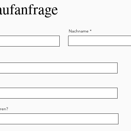
aufanfrage
Nachname
hren?